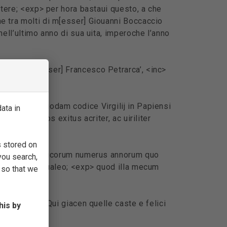
ettere; <exp> per hora bastaui questo, a che
he tra molti di m[esser] Giouanni Boccaccio
nell’ultimo anno di sua uita, imperoche l’anno
morte di m[esser] Francesco Petrarca’, <inc>
scripta in quodam codice Virgilij in Papiensi
ata in
 inexpectatos exitus acriter, ac uiriliter
s stored on
<inc> Si uero paucorum numerus annorum quo
you search,
sed ultra non ualeo; <exp> quod illa mecum
 so that we
1535’, <inc> Qui giacen quelle caste e felici
his by