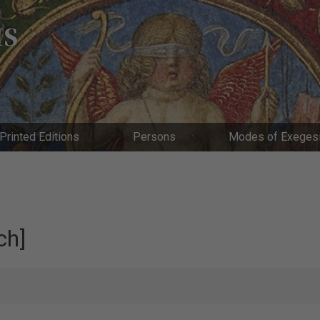
IS
Printed Editions
Persons
Modes of Exeges
ch]