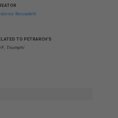
REATOR
dovico Beccadelli
ELATED TO PETRARCH'S
VF
,
Triumphi