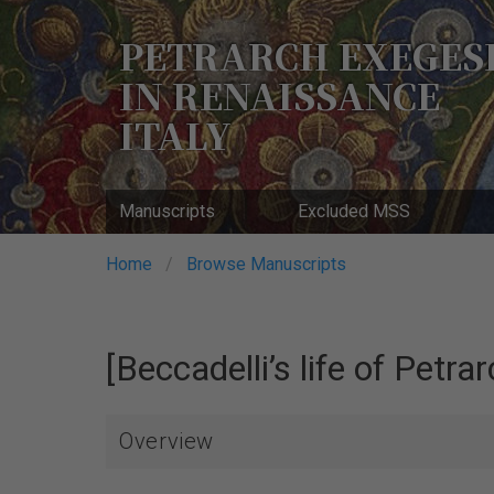
Skip
to
PETRARCH EXEGES
main
IN RENAISSANCE
content
ITALY
Manuscripts
Excluded MSS
Breadcrumb
Home
Browse Manuscripts
[Beccadelli’s life of Petrar
Overview