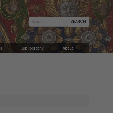
SEARCH
MAIN
is
Bibliography
About
NAVIGATIO