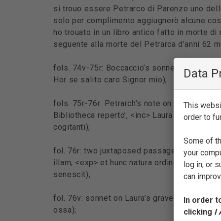
si trouo essere Petrarco di Parenzo uno delli 
solo per complimento aggiugnerò alcune cose, 
ho trouato in un libro antico fatto in morte d
seguente alla morte del Petrarca d’anni 62 mo
fols. 74v-75r: Boccaccio’s sonnet on the dea
Data P
Hor se salito caro Signor mio);
fols. 75r-76r: Petrarch’s note on Laura (‘Mem
This websit
Bibliotheca reperto’, <inc> Laura proprijs uirt
order to fu
cogitanti);
Some of th
fol. 76r: two juxtaposed passages from Petr
your compu
illam; <exp> et hunc natura ordinem tibi fing
log in, or
senescit);
can improve
fol. 76v: sonnet on Laura’s grave (‘Sonetto ri
In order t
ossa);
clicking
I