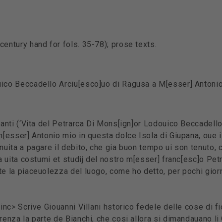
century hand for fols. 35-78); prose texts.
ico Beccadello Arciu[esco]uo di Ragusa a M[esser] Antonio G
iganti (‘Vita del Petrarca Di Mons[ign]or Lodouico Beccadel
 m[esser] Antonio mio in questa dolce Isola di Giupana, oue
nuita a pagare il debito, che gia buon tempo ui son tenuto, c
la uita costumi et studij del nostro m[esser] franc[esc]o Petr
te la piaceuolezza del luogo, come ho detto, per pochi giorn
<inc> Scrive Giouanni Villani hstorico fedele delle cose di f
enza la parte de Bianchi, che cosi allora si dimandauano li Gh