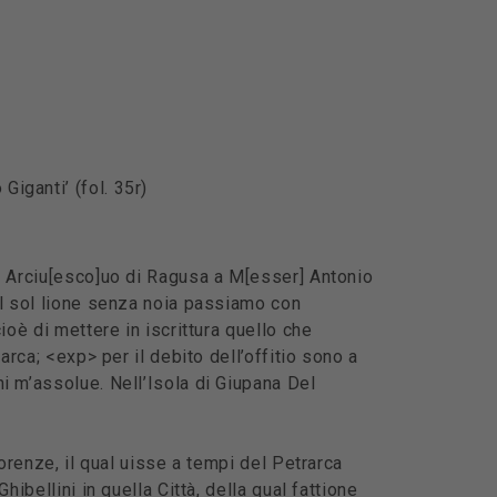
iganti’ (fol. 35r)
lo Arciu[esco]uo di Ragusa a M[esser] Antonio
 il sol lione senza noia passiamo con
ioè di mettere in iscrittura quello che
arca; <exp> per il debito dell’offitio sono a
i m’assolue. Nell’Isola di Giupana Del
iorenze, il qual uisse a tempi del Petrarca
ibellini in quella Città, della qual fattione