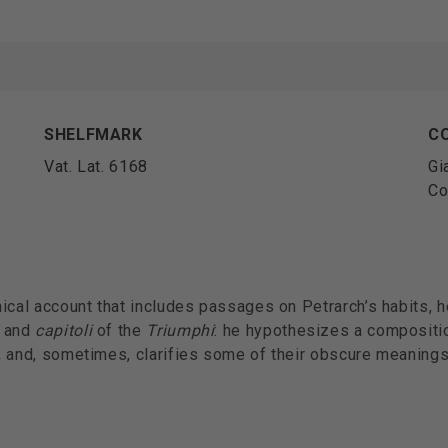
SHELFMARK
CO
Vat. Lat. 6168
Gi
Co
ical account that includes passages on Petrarch’s habits, he
 and
capitoli
of the
Triumphi
: he hypothesizes a compositio
, and, sometimes, clarifies some of their obscure meanings