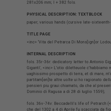
281x206 mm; I + 382 fols.
PHYSICAL DESCRIPTION: TEXTBLOCK
paper; various hands (cursive late-sixteenth-
TITLE PAGE
<inc> ‘Vita del Petrarca Di Mons[ign]or Lodou
INTERNAL DESCRIPTION
fols. 35r-36r: dedicatory letter to Antonio G
Giganti’, <inc> L’otio diletteuole c’habbiamo
uaghissimo prospetto di terra, et di mare, m’i
partitam[en]te altre uolte ui ho ragionato del
pensieri piu graui chiamato, da che al presen
Dominio di Ragusa a di 28 di luglio 1559);
fols. 36v-74v: Beccadelli’s life of Petrarch (
che del 1302 a 4 di Aprile fu scacciata da fior