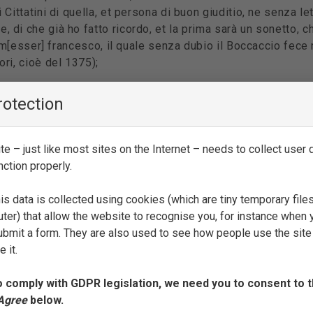
Cittatini di quella, et persona di buon giuditio, ne senza l
di che già ho fatto ricordo, et la prima sarà un sonetto, c
i m[esser] francesco, il quale senza dubio il Boccaccio fece 
ri, cioè del 1375);
th of Petrarch (‘Sonetto di m[esser] Giouanni Boccaccio in 
rotection
orabilia quaedam de Laura manu propria francisci Petrarcae 
e – just like most sites on the Internet – needs to collect user d
utibus ill[ust]ris, et meis longum celebrata carminibus; <exp>
nction properly.
is data is collected using cookies (which are tiny temporary file
arch’s
Secretum
III (‘ex colloquio tertij diei’, passage 1: 
ter) that allow the website to recognise you, for instance when 
is immobilem; passage 2: <inc> Ita pudet, piget, et penitet 
 submit a form. They are also used to see how people use the site
 it.
trouato nella sepoltura di m[adonn]a Laura in Auignone d[e]l 
o comply with GDPR legislation, we need you to consent to t
 Agree
below.